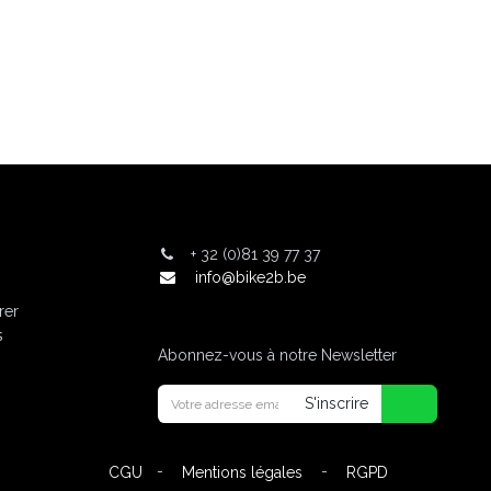
+
32 (0)81 39 77 37
info@bike2b.be
rer
s
Abonnez-vous à notre Newsletter
S'inscrire
-
-
CGU
Mentions légales
RGPD