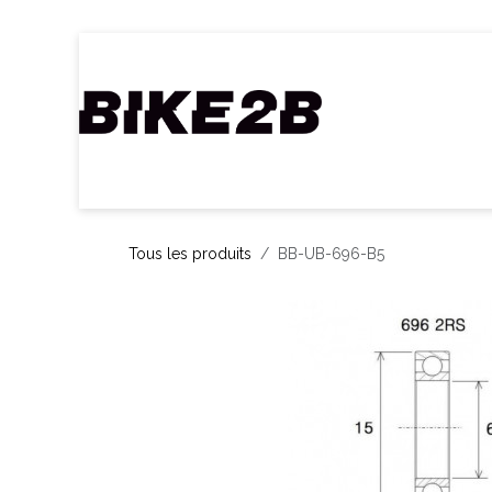
Se rendre au contenu
Accueil
Webshop
Nos Marques
C
Tous les produits
BB-UB-696-B5