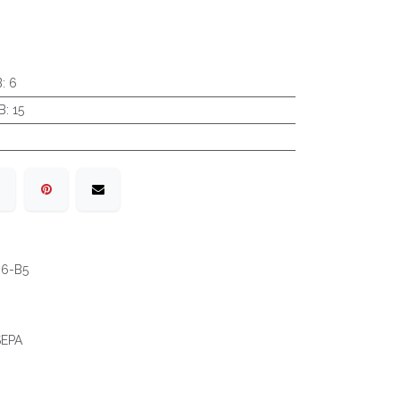
B
:
6
B
:
15
6-B5
 SEPA