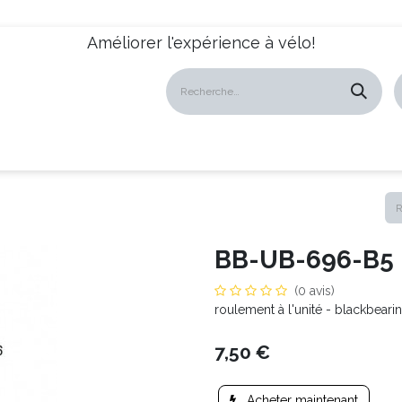
Améliorer l'expérience à vélo!
atalogues
Revendeurs
News
À propos
Servic
BB-UB-696-B5
(0 avis)
roulement à l'unité - blackbeari
7,50
€
Acheter maintenant