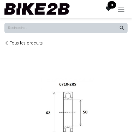
Se rendre au contenu
0
Tous les produits