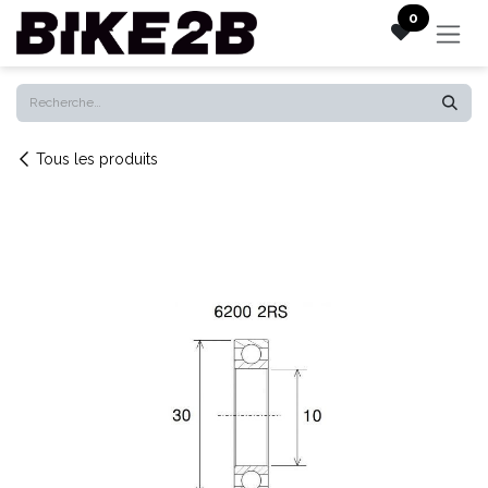
Se rendre au contenu
0
Tous les produits