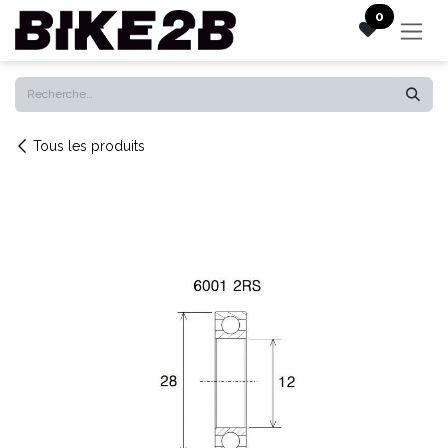
Se rendre au contenu
0
Tous les produits