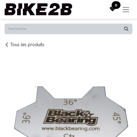
Se rendre au contenu
0
Tous les produits