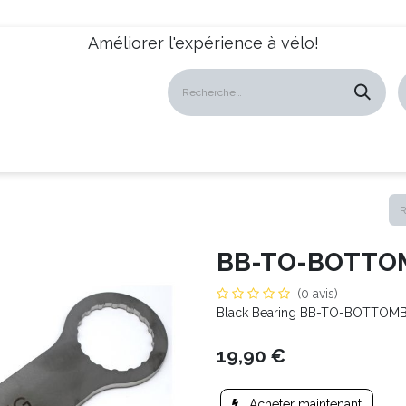
Améliorer l'expérience à vélo!
atalogues
Revendeurs
News
À propos
Servic
BB-TO-BOTTO
(0 avis)
Black Bearing BB-TO-BOTTOM
19,90
€
Acheter maintenant