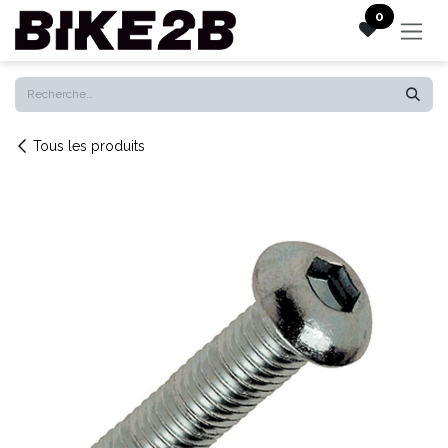
Se rendre au contenu
0
Tous les produits