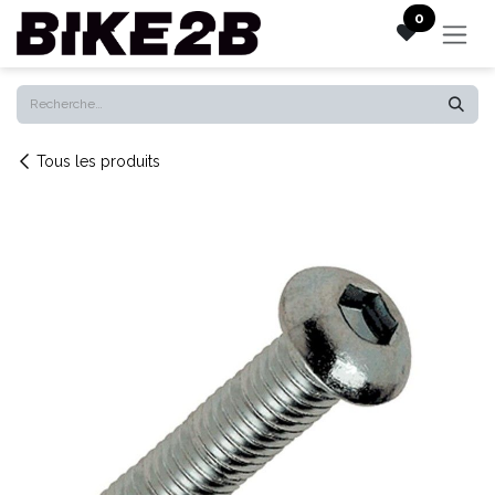
Se rendre au contenu
0
Tous les produits