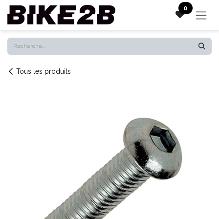
Se rendre au contenu
0
Tous les produits