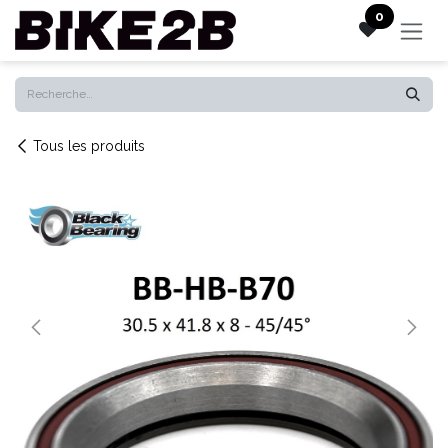
Se rendre au contenu
0
Tous les produits