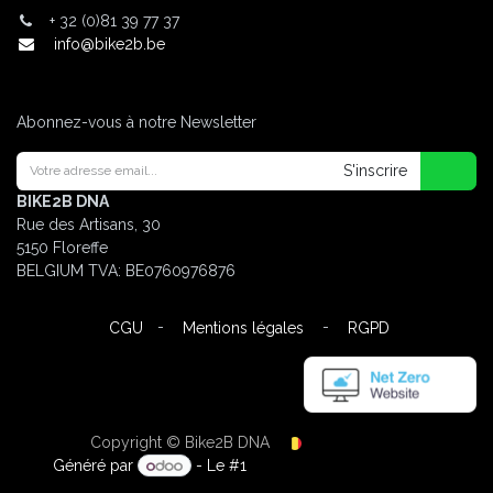
+
32 (0)81 39 77 37
info@bike2b.be
Abonnez-vous à notre Newsletter
S'inscrire
BIKE2B DNA
Rue des Artisans, 30
5150 Floreffe
BELGIUM
TVA: BE0760976876
-
-
CGU
Mentions légales
RGPD
Copyright © Bike2B DNA
Français (BE)
Généré par
- Le #1
Open Source eCommerce