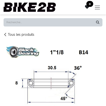
Se rendre au contenu
0
Tous les produits