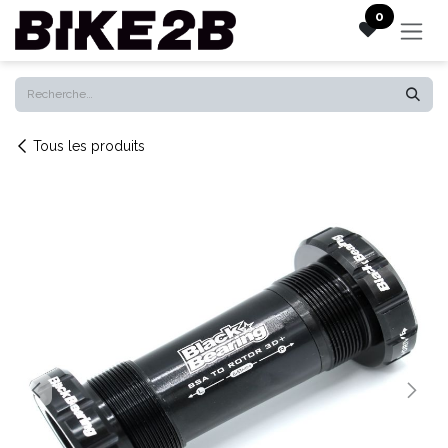
Se rendre au contenu
0
Tous les produits