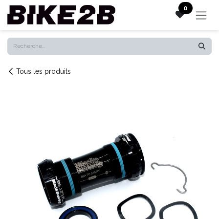
Se rendre au contenu
0
Tous les produits