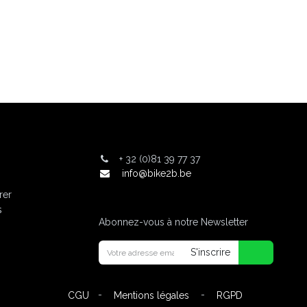
+
32 (0)81 39 77 37
info@bike2b.be
rer
s
Abonnez-vous à notre Newsletter
S'inscrire
-
-
CGU
Mentions légales
RGPD