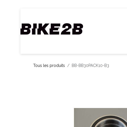
Se rendre au contenu
Accueil
Webshop
Nos Marques
C
Tous les produits
BB-BB30PACK10-B3