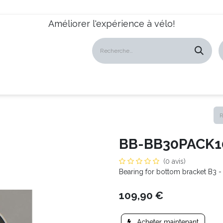
Améliorer l'expérience à vélo!
atalogues
Revendeurs
News
À propos
Servic
BB-BB30PACK1
(0 avis)
Bearing for bottom bracket B3
109,90
€
Acheter maintenant