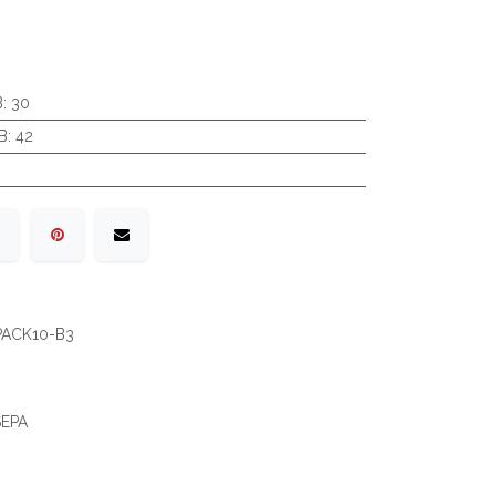
B
:
30
B
:
42
PACK10-B3
 SEPA