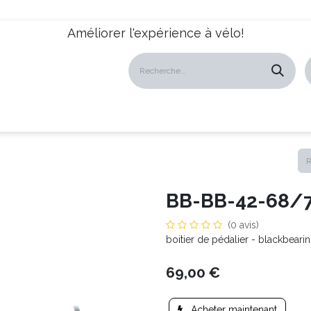
Améliorer l'expérience à vélo!
atalogues
Revendeurs
News
À propos
Servic
BB-BB-42-68/
(0 avis)
boitier de pédalier - blackbear
69,00
€
Acheter maintenant