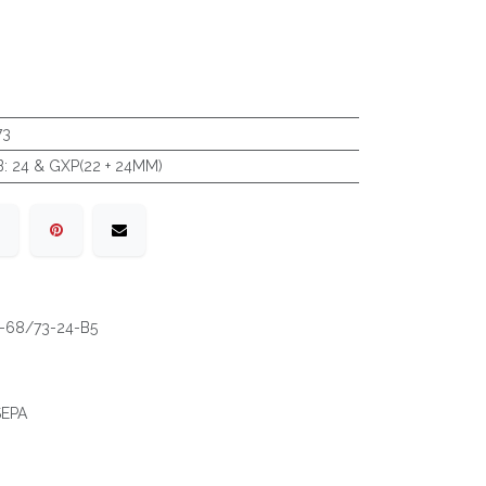
73
B
:
24 & GXP(22 + 24MM)
-68/73-24-B5
 SEPA