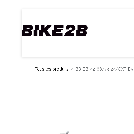
Se rendre au contenu
Accueil
Webshop
Nos Marques
C
Tous les produits
BB-BB-42-68/73-24/GXP-B5