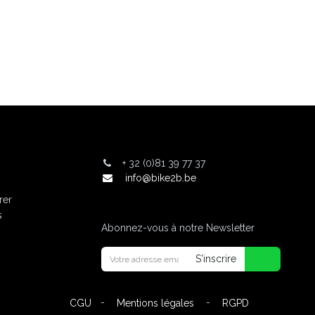
+
32 (0)81 39 77 37
info@bike2b.be
rer
s
Abonnez-vous à notre Newsletter
S'inscrire
-
-
CGU
Mentions légales
RGPD