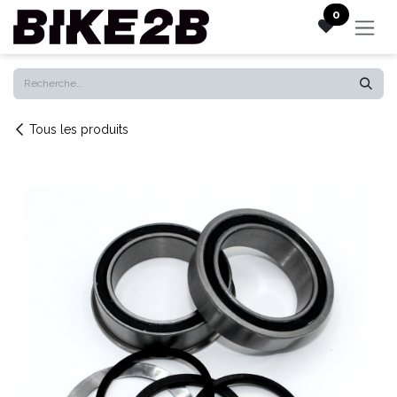
Se rendre au contenu
0
Tous les produits