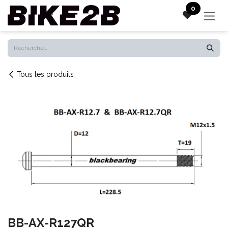
Se rendre au contenu
0
Tous les produits
BB-AX-R127QR