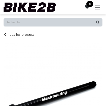
Se rendre au contenu
0
Tous les produits