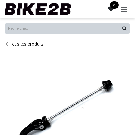
Se rendre au contenu
0
Tous les produits