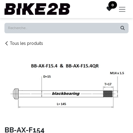
Se rendre au contenu
0
Tous les produits
BB-AX-F154