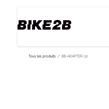
Se rendre au contenu
Accueil
Webshop
Nos Marques
C
Tous les produits
BB-ADAPTER-30