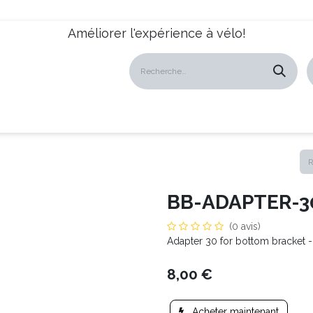
Améliorer l'expérience à vélo!
atalogues
Revendeurs
News
À propos
Servic
BB-ADAPTER-3
(0 avis)
Adapter 30 for bottom bracket
8,00
€
Acheter maintenant