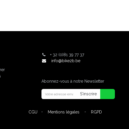
+
32 (0)81 39 77 37
info@bike2b.be
rer
s
Abonnez-vous à notre Newsletter
S'inscrire
-
-
CGU
Mentions légales
RGPD