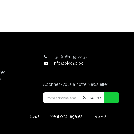
+
32 (0)81 39 77 37
info@bike2b.be
rer
s
Abonnez-vous à notre Newsletter
S'inscrire
-
-
CGU
Mentions légales
RGPD