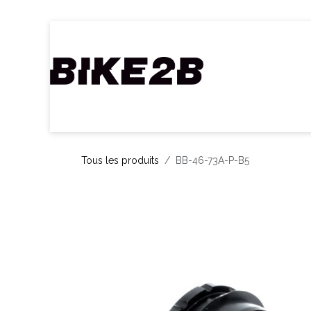
Se rendre au contenu
Accueil
Webshop
Nos Marques
C
Tous les produits
BB-46-73A-P-B5