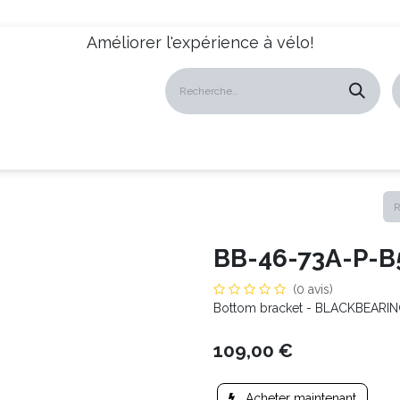
Améliorer l'expérience à vélo!
atalogues
Revendeurs
News
À propos
Servic
BB-46-73A-P-B
(0 avis)
Bottom bracket - BLACKBEARING 
109,00
€
Acheter maintenant