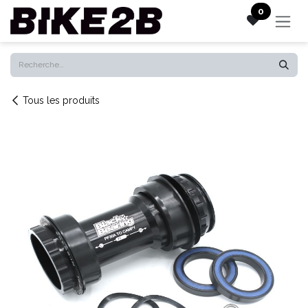
Se rendre au contenu
0
Tous les produits