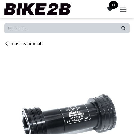
Se rendre au contenu
0
Tous les produits