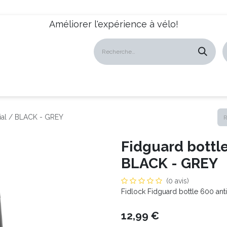
Améliorer l'expérience à vélo!
atalogues
Revendeurs
News
À propos
Servic
rial / BLACK - GREY
Fidguard bottle
BLACK - GREY
(0 avis)
Fidlock Fidguard bottle 600 anti
12,99
€