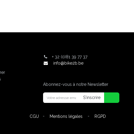
+
32 (0)81 39 77 37
info@bike2b.be
rer
s
Abonnez-vous à notre Newsletter
S'inscrire
-
-
CGU
Mentions légales
RGPD