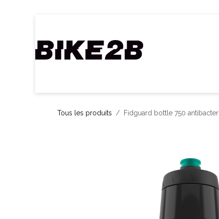
Se rendre au contenu
Accueil
Webshop
Nos Marques
C
Tous les produits
Fidguard bottle 750 antibacte