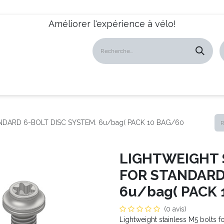
Améliorer l'expérience à vélo!
atalogues
Revendeurs
News
À propos
Servic
DARD 6-BOLT DISC SYSTEM. 6u/bag( PACK 10 BAG/60
LIGHTWEIGHT 
FOR STANDARD
6u/bag( PACK 
(0 avis)
Lightweight stainless M5 bolts 