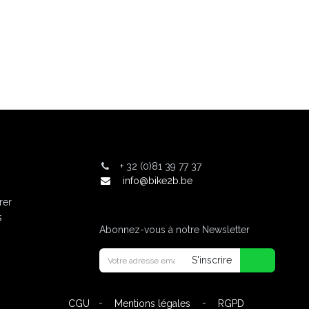
+
32 (0)81 39 77 37
info@bike2b.be
rer
s
Abonnez-vous à notre Newsletter
S'inscrire
-
-
CGU
Mentions légales
RGPD