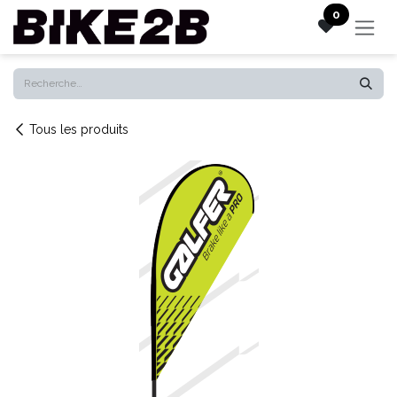
Se rendre au contenu
0
Tous les produits