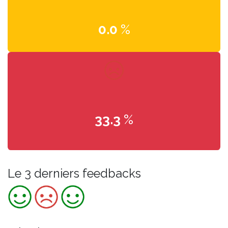
0.0
%
33.3
%
Le 3 derniers feedbacks