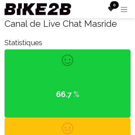
Se rendre au contenu
0
Canal de Live Chat
Masride
Statistiques
66.7
%