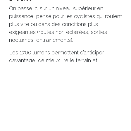
On passe ici sur un niveau supérieur en
puissance, pensé pour les cyclistes qui roulent
plus vite ou dans des conditions plus
exigeantes (routes non éclairées, sorties
nocturnes, entraînements).
Les 1700 lumens permettent d’anticiper
davantage, de mieux lire le terrain et
d’augmenter la sécurité à vitesse élevée. C’est
typiquement le bon choix pour un usage
sportif ou longue distance.
Voir produit