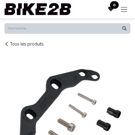
Se rendre au contenu
0
Tous les produits